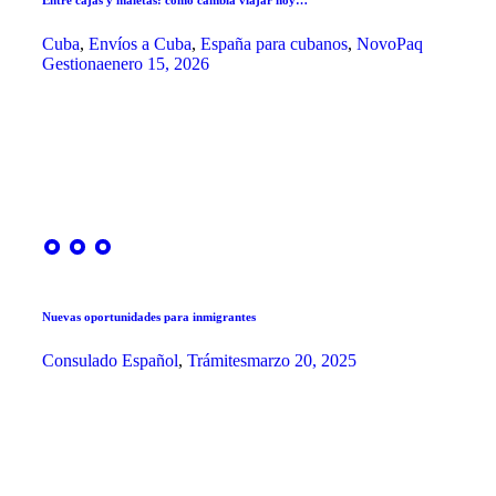
Entre cajas y maletas: cómo cambia viajar hoy…
Cuba
,
Envíos a Cuba
,
España para cubanos
,
NovoPaq
Gestiona
enero 15, 2026
Nuevas oportunidades para inmigrantes
Consulado Español
,
Trámites
marzo 20, 2025