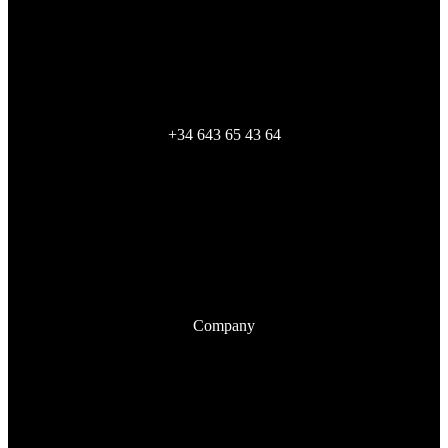
Lunes – Viernes
10:00 am – 4:00 pm
+34 643 65 43 64
Escríbenos
Company