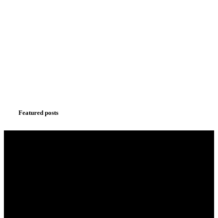
Programming School
Mauris maximus sed eros eget posuere. Integer
at pellentesque!
Learn more
WE RECOMMEND
Featured posts